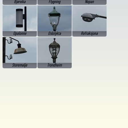
Bjørvika
Flygning
Nopan
Opalonne
Oslolykta
Refraksjona
Storemalje
Trondheim