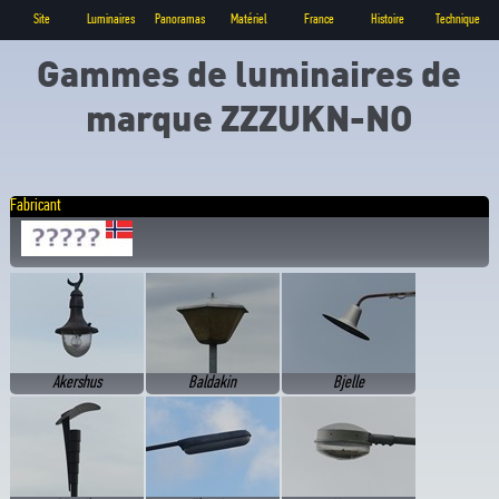
Site
Luminaires
Panoramas
Matériel
France
Histoire
Technique
Gammes de luminaires de
marque ZZZUKN-NO
Fabricant
Akershus
Baldakin
Bjelle