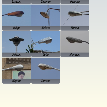
Esperan
Gageran
Gerecan
Hykpa
Nabaxa
Parsan
Sefaran
Seffe
Shoravan
Wapsan
Xamana