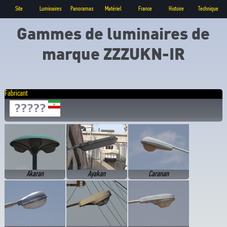
Site
Luminaires
Panoramas
Matériel
France
Histoire
Technique
Gammes de luminaires de
marque ZZZUKN-IR
Fabricant
Akaran
Ayakan
Caranan