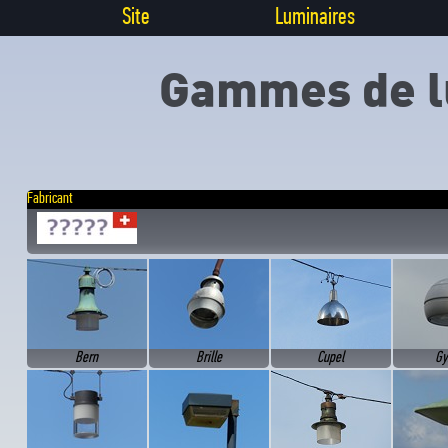
Site
Luminaires
Gammes de l
Fabricant
Bern
Brille
Cupel
Gy