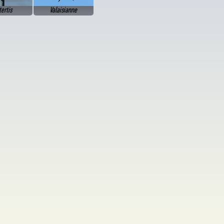
ertis
Valaisianne