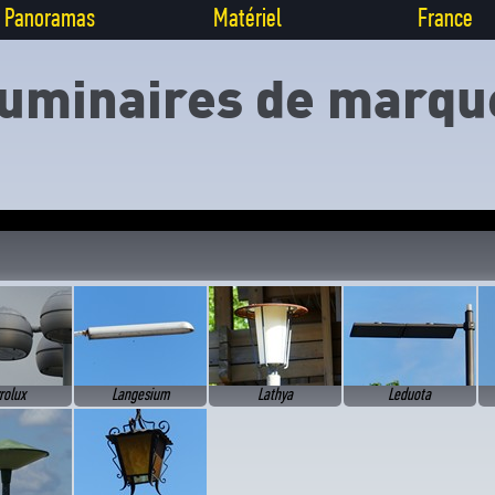
Panoramas
Matériel
France
uminaires de marq
rolux
Langesium
Lathya
Leduota