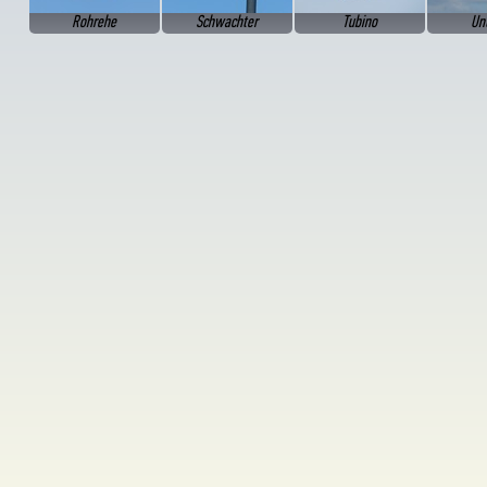
Rohrehe
Schwachter
Tubino
Unt