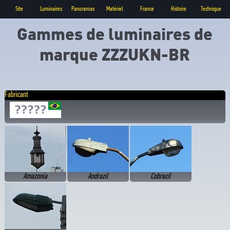
Site
Luminaires
Panoramas
Matériel
France
Histoire
Technique
Gammes de luminaires de
marque ZZZUKN-BR
Fabricant
Amazonia
Andrazil
Cobrazil