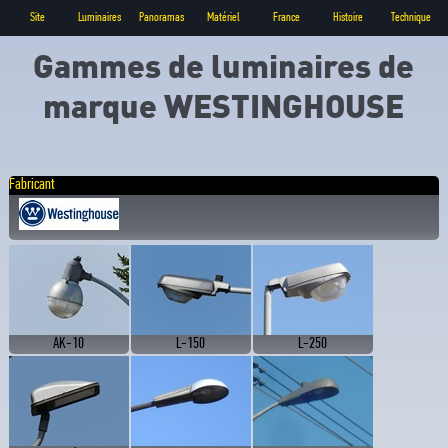
Site
Luminaires
Panoramas
Matériel
France
Histoire
Technique
Gammes de luminaires de
marque WESTINGHOUSE
Fabricant
AK-10
L-150
L-250