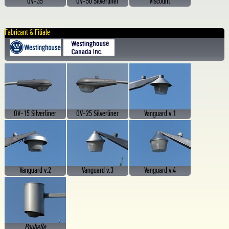
OV-35
OV-50 Silverliner
Viscount
Fabricant & Filiale
OV-15 Silverliner
OV-25 Silverliner
Vanguard v.1
Vanguard v.2
Vanguard v.3
Vanguard v.4
Poubelle