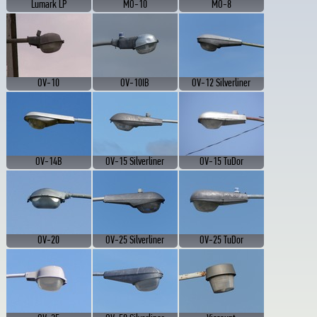
Lumark LP
MO-10
MO-8
OV-10
OV-10IB
OV-12 Silverliner
OV-14B
OV-15 Silverliner
OV-15 TuDor
OV-20
OV-25 Silverliner
OV-25 TuDor