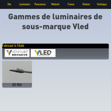
Site
Luminaires
Panoramas
Matériel
France
Histoire
Technique
Gammes de luminaires de
sous-marque Vled
Fabricant & Filiale
IDT PRO