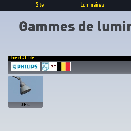
Site
Luminaires
Gammes de lumin
Fabricant & Filiale
QH-35