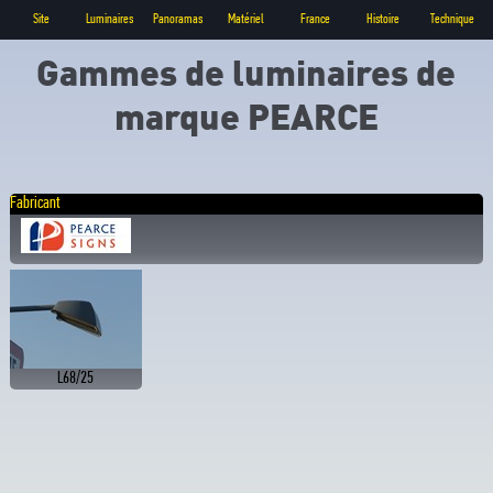
Site
Luminaires
Panoramas
Matériel
France
Histoire
Technique
Gammes de luminaires de
marque PEARCE
Fabricant
L68/25