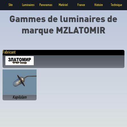
Site
Luminaires
Panoramas
Matériel
France
Histoire
Technique
Gammes de luminaires de
marque MZLATOMIR
Fabricant
Kapilulam