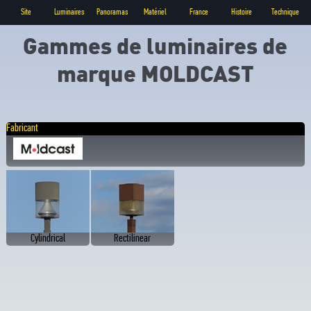
Site
Luminaires
Panoramas
Matériel
France
Histoire
Technique
Gammes de luminaires de
marque MOLDCAST
Fabricant
Cylindrical
Rectilinear