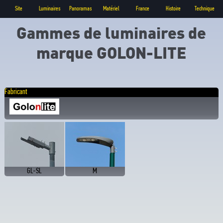
Site
Luminaires
Panoramas
Matériel
France
Histoire
Technique
Gammes de luminaires de
marque GOLON-LITE
Fabricant
GL-SL
M