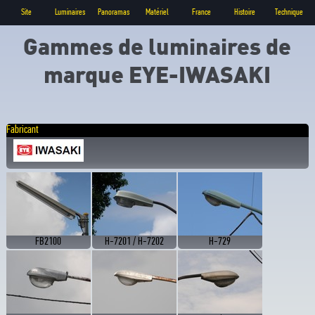
Site
Luminaires
Panoramas
Matériel
France
Histoire
Technique
Gammes de luminaires de
marque EYE-IWASAKI
Fabricant
FB2100
H-7201 / H-7202
H-729