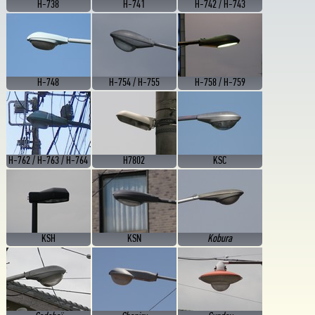
H-738
H-741
H-742 / H-743
H-748
H-754 / H-755
H-758 / H-759
H-762 / H-763 / H-764
H7802
KSC
KSH
KSN
Kobura