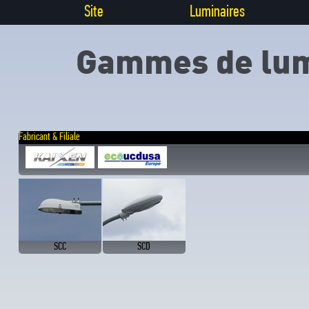
Site
Luminaires
Gammes de lum
Fabricant & Filiale
SCC
SCD