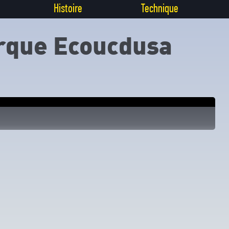
Histoire
Technique
rque Ecoucdusa