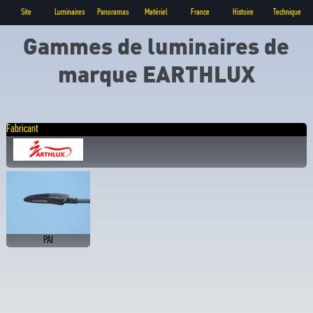
Site
Luminaires
Panoramas
Matériel
France
Histoire
Technique
Gammes de luminaires de
marque EARTHLUX
Fabricant
PAI