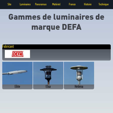
Site
Luminaires
Panoramas
Matériel
France
Histoire
Technique
Gammes de luminaires de
marque DEFA
Fabricant
Elite
Elsa
Helena