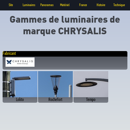
Site
Luminaires
Panoramas
Matériel
France
Histoire
Technique
Gammes de luminaires de
marque CHRYSALIS
Fabricant
Lolito
Rochefort
Tempo